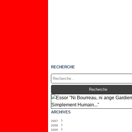
RECHERCHE
ARCHIVES
2007
2006
Novembre
(1)
2005
Mars
Juin
(1)
(1)