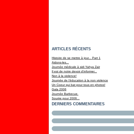
ARTICLES RÉCENTS
Histoire de se mettre à jour... Part 1
Aidons-les...
Journée médicale à sidi Yahya Zair
Il est de notre devoir d'informer...
Non à la violence!
Journée de l’éducation à la non violence
Un Coeur qui bat pour tous en photos!
Gala 2006
Journée Barbecue.
Sourire pour 2006...
DERNIERS COMMENTAIRES