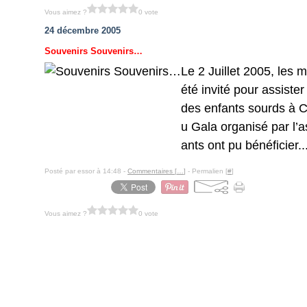
Vous aimez ?
0 vote
24 décembre 2005
Souvenirs Souvenirs…
Le 2 Juillet 2005, les 
été invité pour assister
des enfants sourds à 
u Gala organisé par l’a
ants ont pu bénéficier..
Posté par essor à 14:48 -
Commentaires [
…
]
- Permalien [
#
]
Vous aimez ?
0 vote