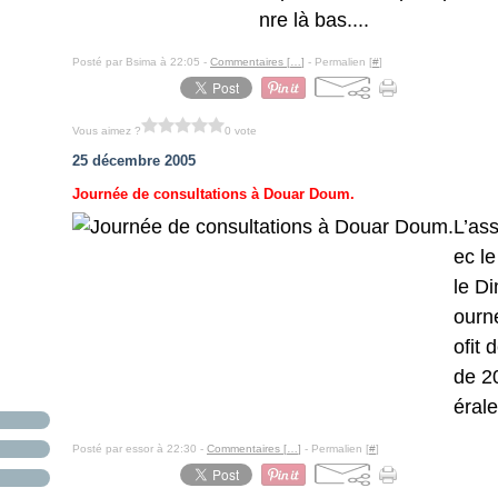
nre là bas....
Posté par Bsima à 22:05 -
Commentaires [
…
]
- Permalien [
#
]
Vous aimez ?
0 vote
25 décembre 2005
Journée de consultations à Douar Doum.
L’ass
ec l
le D
ourné
ofit
de 2
érale
Posté par essor à 22:30 -
Commentaires [
…
]
- Permalien [
#
]