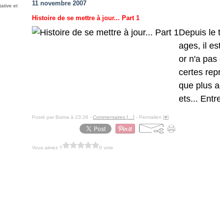
11 novembre 2007
ative et
Histoire de se mettre à jour... Part 1
Depuis le 
ages, il es
or n'a pas 
certes repr
que plus a
ets... Entr
Posté par Bsima à 23:26 -
Commentaires [
…
]
- Permalien [
#
]
Vous aimez ?
0 vote