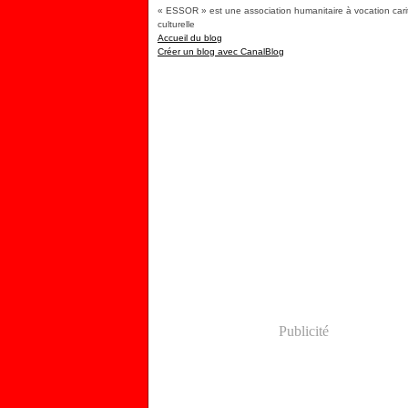
« ESSOR » est une association humanitaire à vocation carit
culturelle
Accueil du blog
Créer un blog avec CanalBlog
Publicité