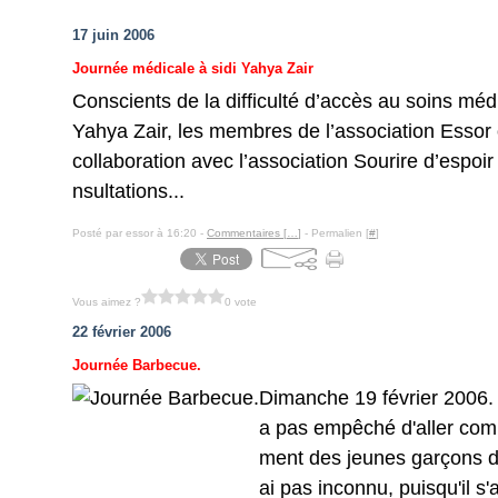
17 juin 2006
Journée médicale à sidi Yahya Zair
Conscients de la difficulté d’accès au soins méd
Yahya Zair, les membres de l’association Essor 
collaboration avec l’association Sourire d’espoi
nsultations...
Posté par essor à 16:20 -
Commentaires [
…
]
- Permalien [
#
]
Vous aimez ?
0 vote
22 février 2006
Journée Barbecue.
Dimanche 19 février 2006.
a pas empêché d'aller com
ment des jeunes garçons d
ai pas inconnu, puisqu'il s'